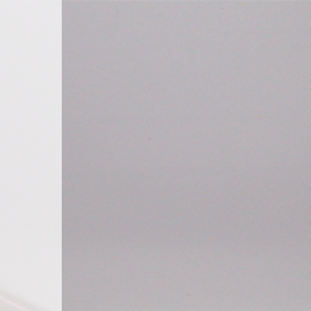
E
SERRURIER
Nos autres sites internet
longchamp
 Carnot 92150 Suresnes
Nos pages d'informations
tenaires]
Alarme
Alarmes
Barriere levante
verture
Coffre forts
rix
,
Porte
Coffres forts
Controle acces
Controle acces professionnel