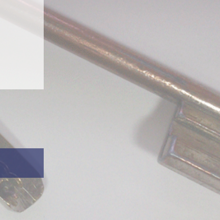
Depannage
 Marne
,
95
Devis gratuit
Interphones
f
,
Mantes la
,
Saint
Longchamp securite
Nous rencontrer
Portails
Portails coulissant
Porte blindee professionnel
Porte de cave
Porte garage
Porte immeuble
Porte vitree
Portes blindees
Serrurerie
Video IP
Nos informations détaillées
Index
Alarme
Coffre forts
Controle acces
Porte blindee
Serrurier