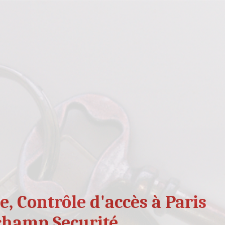
 FORTS
CONTROLE ACCES
PORTE BLINDE
Porte blindee en 94 Val de Marne
Vente, installation et depannage de porte blindee de toutes marques par 
 bd Sellier - 92150 Suresnes - Tel. : 01 42 04 71 17 , et dès cet été : 28 rue
Securite Paris
Coffre forts]
[Controle acces]
[Porte blindee]
[Serrurier]
[Localisation]
[Sommaire]
[Sites par
, Contrôle d'accès à Paris
Voir aussi :
Achat porte blindee
,
Blindage porte
,
Bloc porte blindee
,
Fabricant porte blindee
,
Installation porte blindee
,
Ou
serrure
,
Porte a2p
,
Porte acier
,
Porte anti effraction
,
Porte anti panique
,
Porte blindee fichet
,
Porte blindee p
entree blindee
,
Porte paliere blindee
,
Porte securite
,
Porte service
,
Pose porte blindee
champ Securité
Présent sur :
Ile de France