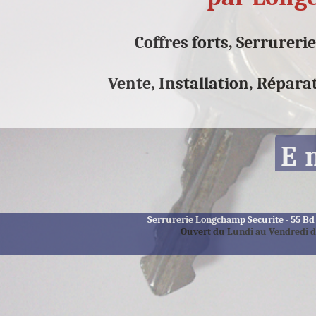
Coffres forts, Serrureri
Vente, Installation, Répar
E
Serrurerie Longchamp Securite
-
55 Bd 
Ouvert du Lundi au Vendredi d