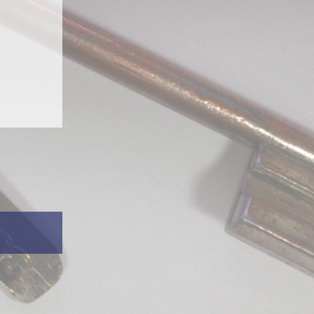
 WIFI
,
Depannage
Devis gratuit
Interphones
Longchamp securite
 Marne
,
95
Nous rencontrer
Portails
f
,
Mantes la
Portails coulissant
,
Saint
Porte blindee professionnel
Porte de cave
Porte garage
Porte immeuble
Porte vitree
Portes blindees
Serrurerie
Video IP
Nos informations détaillées
Index
Alarme
Coffre forts
Controle acces
Porte blindee
Serrurier